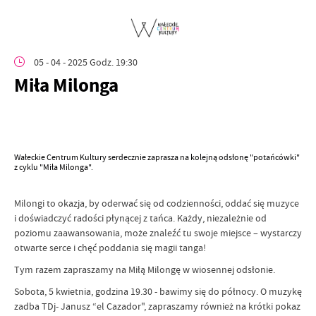
05 - 04 - 2025 Godz. 19:30
Miła Milonga
Wałeckie Centrum Kultury serdecznie zaprasza na kolejną odsłonę "potańcówki"
z cyklu "Miła Milonga".
Milongi to okazja, by oderwać się od codzienności, oddać się muzyce
i doświadczyć radości płynącej z tańca. Każdy, niezależnie od
poziomu zaawansowania, może znaleźć tu swoje miejsce – wystarczy
otwarte serce i chęć poddania się magii tanga!
Tym razem zapraszamy na Miłą Milongę w wiosennej odsłonie.
Sobota, 5 kwietnia, godzina 19.30 - bawimy się do północy. O muzykę
zadba TDj- Janusz “el Cazador", zapraszamy również na krótki pokaz