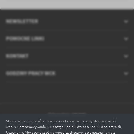
NEWSLETTER
POMOCNE LINKI
KONTAKT
GODZINY PRACY WCK
Odwiedzin: 681035
Strona korzysta z plików cookies w celu realizacji usług. Możesz określić
Online: 7
warunki przechowywania lub dostępu do plików cookies klikając przycisk
Ustawienia. Aby dowiedzieć się więcej zachęcamy do zapoznania się z