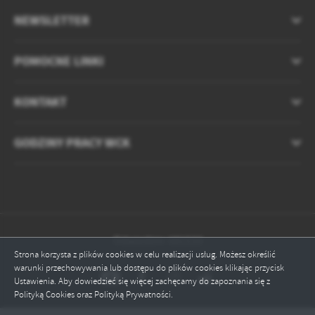
NEWSLETTER
POMOCNE LINKI
KONTAKT
GODZINY PRACY WCK
Odwiedzin: 681533
Strona korzysta z plików cookies w celu realizacji usług. Możesz określić
warunki przechowywania lub dostępu do plików cookies klikając przycisk
Ustawienia. Aby dowiedzieć się więcej zachęcamy do zapoznania się z
Polityką Cookies oraz Polityką Prywatności.
ZAPISZ WYBRANE