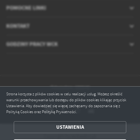
POMOCNE LINKI
KONTAKT
GODZINY PRACY WCK
Odwiedzin: 680646
Strona korzysta z plików cookies w celu realizacji usług. Możesz określić
Online: 2
warunki przechowywania lub dostępu do plików cookies klikając przycisk
Ustawienia. Aby dowiedzieć się więcej zachęcamy do zapoznania się z
Polityką Cookies oraz Polityką Prywatności.
ZAPISZ WYBRANE
USTAWIENIA
ODRZUĆ WSZYSTKIE
Copyright by wckwalcz.pl