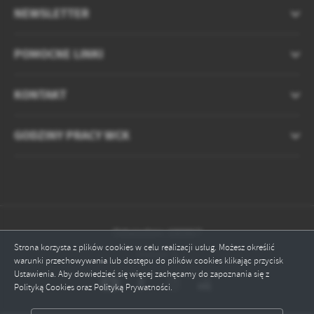
NEWSLETTER
POMOCNE LINKI
KONTAKT
GODZINY PRACY WCK
Odwiedzin: 680867
Strona korzysta z plików cookies w celu realizacji usług. Możesz określić
Online: 5
warunki przechowywania lub dostępu do plików cookies klikając przycisk
Ustawienia. Aby dowiedzieć się więcej zachęcamy do zapoznania się z
Polityką Cookies oraz Polityką Prywatności.
ZAPISZ WYBRANE